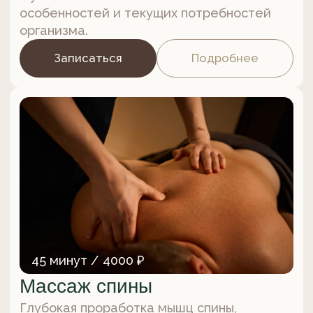
60 минут / 6000 ₽
Массаж груди
Комплекс мягких массажных практик
и уходовых процедур восстанавливает
упругость кожи и ее функцию «природного
бюстгальтера», улучшает форму груди
и заметно освежает зону декольте.
Записаться
Подробнее