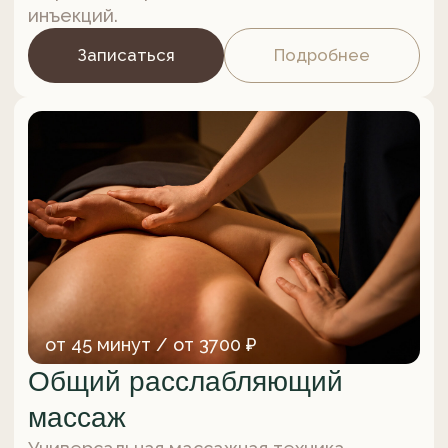
профилактики сохранения хорошего
самочувствия.
Записаться
Подробнее
от 60 минут / от 5600 ₽
Миофасциальный массаж
тела
Мягкая и безболезненная техника ручного
массажа поможет эффективно
проработать все тело, вернуть
подвижность суставам и эластичность
мышцам, почувствовать легкость
и освобождение от общей физической
усталости тела.