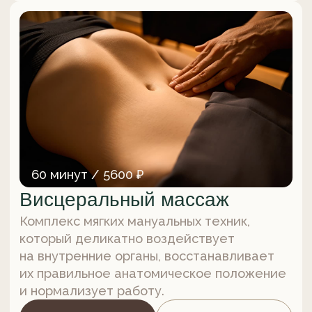
45 минут / 4000 ₽
Массаж спины
Глубокая проработка мышц спины,
направленная на снятие напряжения,
усталости и восстановление
подвижности.
Записаться
Подробнее
от 60 минут / от 5600 ₽
Массаж для беременных
Индивидуально подобранный комплекс
расслабляющих и оздоравливающих
массажных техник, направленных