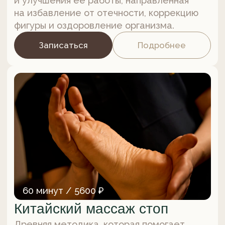
Записаться
Подробнее
60 минут / 5600 ₽
Массаж Ребозо
Мягкий ритмичный массаж
с использованием ребозо помогает снять
напряжение, расслабить тело и подарить
ощущение комфорта, безопасности
и глубокого покоя.
Записаться
Подробнее