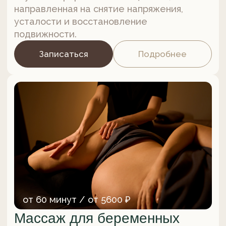
от 2 часов / от 8400 ₽
Массажная терапия через
меридианы
Глубокая телесная практика, основанная
на тайских техниках, сочетающая
прессуру, стрейчинг и работу
с энергетическими меридианами.
Записаться
Подробнее