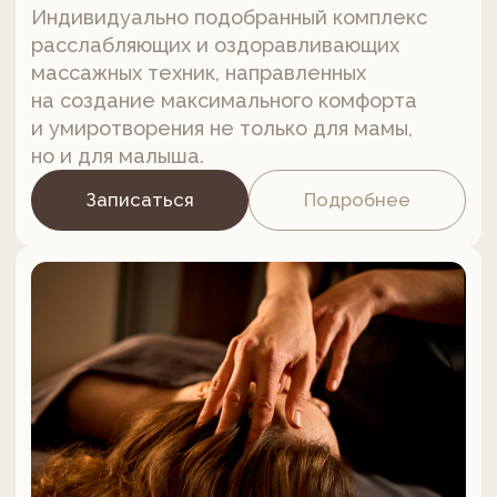
60 минут / 5600 ₽
Антицеллюлитный массаж
Безоперационный способ борьбы
с целлюлитом — качественное
оздоровление и улучшение эстетики кожи
в проблемных местах.
Записаться
Подробнее
60 минут / 5600 ₽
Контур-массаж тела
Деликатный и безболезненный способ
коррекции фигуры и улучшения тонуса
кожи с акцентированным вниманием
к проблемным зонам и «ловушкам»