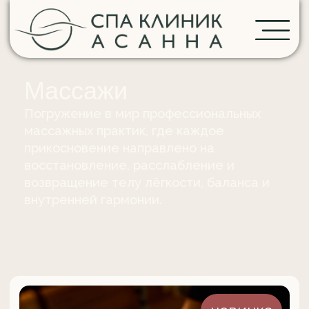
Массажи
Погружение в мир профессиональных
массажных практик, где каждое
прикосновение направлено на
восстановление, расслабление и
возвращение телу лёгкости, баланса и
внутренней гармонии.
новинка