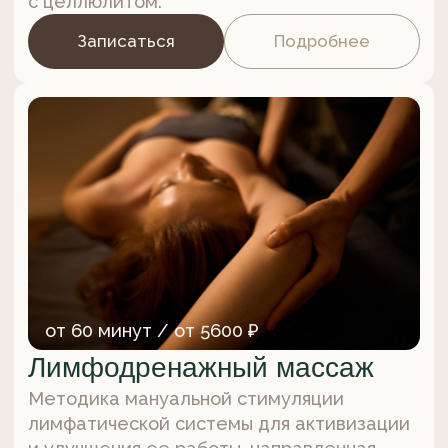
Массаж в 4 руки
Миофасциальный массаж тела, который
делают одновременно 2 мастера. Мягкая
и безболезненная техника ручного
массажа поможет эффективно
проработать все тело,
Записаться
Подробнее
60 минут / 5600 ₽
Интраназальный массаж
Массаж носовых ходов, направленный
на снятие заложенности
и восстановление свободного дыхания.