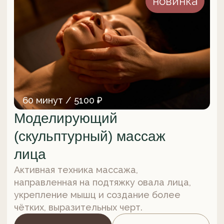
60 минут / 5100 ₽
Моделирующий
(скульптурный) массаж
лица
Активная техника массажа,
направленная на подтяжку овала лица,
укрепление мышц и создание более
чётких, выразительных черт.
Записаться
Подробнее
новинка
60 минут / 5600 ₽
Буккальный массаж лица