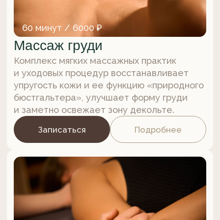
от 60 минут / от 5600 ₽
Лимфодренажный массаж
Методика мануальной стимуляции
лимфатической системы для активизации
и улучшения ее работы, направленная
на избавление от отечности, коррекцию
фигуры и оздоровление организма.
Записаться
Подробнее