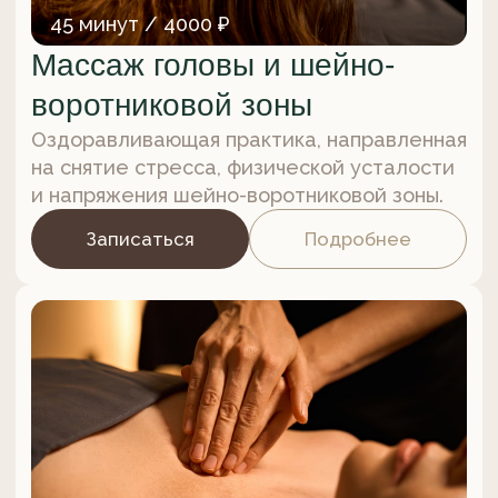
на теле, с трудом поддающимся
изменениям другими методами.
Записаться
Подробнее
от 60 минут / от 5600 ₽
Мадеротерапия
Массаж с использованием специальных
деревянных инструментов, направленный
на улучшение кровообращения,
проработку проблемных зон и борьбу
с целлюлитом.
Записаться
Подробнее