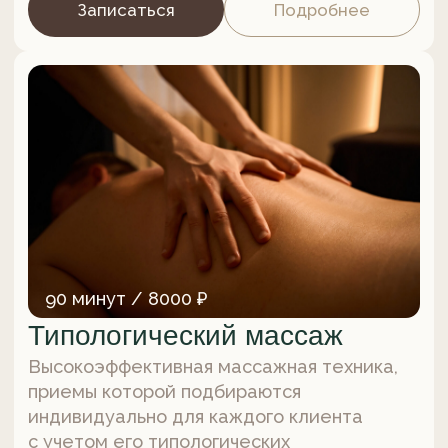
на создание максимального комфорта
и умиротворения не только для мамы,
но и для малыша.
Записаться
Подробнее
45 минут / 4000 ₽
Массаж головы и шейно-
воротниковой зоны
Оздоравливающая практика, направленная
на снятие стресса, физической усталости
и напряжения шейно-воротниковой зоны.
Записаться
Подробнее