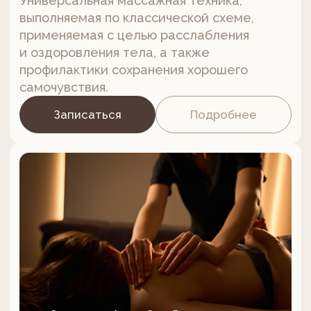
Записаться
Подробнее
от 60 минут / от 5600 ₽
Миофасциальный массаж
лица и головы
Действенная и эффективная альтернатива
операционным методикам, которая
помогает поддерживать молодость
и красоту кожи, а также приятно
расслабляет, даря максимум позитивных
эмоций.
Записаться
Подробнее