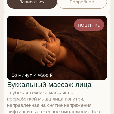
Глубокая техника массажа с
проработкой мышц лица изнутри,
направленная на снятие напряжения,
лифтинг и выраженное омоложение без
инъекций.
Записаться
Подробнее
от 45 минут / от 3700 ₽
Общий расслабляющий
массаж
Универсальная массажная техника,
выполняемая по классической схеме,
применяемая с целью расслабления
и оздоровления тела, а также