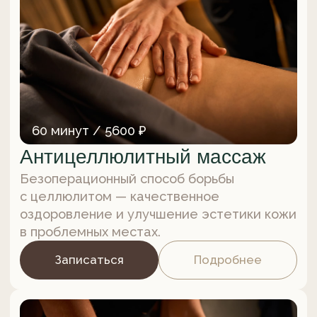
МиоРелакс Тела
Процедура, направленная на устранение
мышечного гипертонуса, восстановление
жизненных сил организма и повышение
иммунитета.
Записаться
Подробнее
от 60 минут / от 5600 ₽
Массаж Юмейхо
Комплекс мягких методик, направленный
на устранение смещения тазовых костей,
асимметрий в позвоночнике и дисбаланса
в организме.