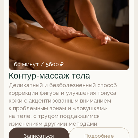
Записаться
Подробнее
45 минут / 4400 ₽
Массаж Юмейхо для детей
Комплекс мягких методик направлен
на устранение смещений в области таза,
асимметрий позвоночника и общего
дисбаланса в организме ребёнка.
Записаться
Подробнее